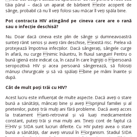
tăia părul – dacă un aparat de bărbierit este acoperit de
sânge, probabil că nu îl veţi folosi sau măcar îl veţi spăla bine.
Pot contracta HIV atingând pe cineva care are o rană
sau o infecţie deschisă?
Nu. Doar dacă cineva este plin de sânge şi dumneavoastră
sunteţi rănit serios şi aveţi răni deschise, există risc. Pielea vă
protejează împotriva infecţiilor. Dacă sângeraţi, sângele curge
în afară, nu curge nimic înăuntru, în fluxul sanguin! Pentru o
bună igienă este indicat ca, în cazul în care îngrijiţi o persoană
seropozitivă HIV şi acea persoană sângerează, să folosiţi
mănuşi chirurgicale şi să vă spălaţi bine pe mâini înainte şi
după.
Cât de mult poţi trăi cu HIV?
Acest lucru este influenţat de multe aspecte. Dacă aveţi o stare
bună a sănătăţii, mâncaţi bine şi aveţi sprijinul familiei şi al
prietenilor, puteţi trăi mulţi ani fără probleme. Dacă aveţi acces
la tratament anti-retroviral şi vă luaţi medicamentele
constant, puteţi trăi şi mai mulţi ani. Ţineţi cont de faptul că
HIV şi SIDA sunt lucruri diferite. Cu HIV puteţi avea o stare
bună a sănătăţii, dar aveţi virusul în organism. Stadiul SIDA