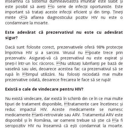
înseamnă că sistemul dumneavoastră imunitar este slăbit şi
este posibil să aveţi o serie de infecţii oportuniste. Este
important să trataţi aceste infecţii eficient şi din timp. Ţineţi
minte că aflarea diagnosticului pozitiv HIV nu este o
condamnare la moarte.
Este adevărat că prezervativul nu este cu adevărat
sigur?
Dacă sunt folosite corect, prezervativele oferă 98% protecţie
împotriva HIV şi a sarcinii. Virusul nu poate trece prin
prezervativ. Asiguraţi-vă că prezervativul nu este expirat şi
ţineţi-l într-un loc răcoros. Nu utilizaţi lubrifianţi pe bază de
vaselină sau ulei, deoarece acestea fac ca prezervativul să se
rupă în timpul utilizării. Nu folosiţi niciodată mai multe
prezervative odată, deoarece frecarea le face să se rupă!
Există o cale de vindecare pentru HIV?
Nu există vindecare, dar există în schimb din ce în ce mai multe
tipuri de tratament disponibile, tratamente care încetinesc şi
reduc impactul HIV. Aceste medicamente se numesc
medicamente anti-retrovirale sau ARV. Tratamentul ARV este
disponibil şi în România, iar oamenii trebuie să ştie că a fi
seropozitiv HIV nu înseamnă că eşti condamnat la moarte.