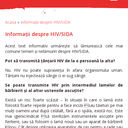
Acasa
»
Informații despre HIV/SIDA
Informații despre HIV/SIDA
Acest text informativ urmăreşte să lămurească cele mai
comune temeri şi nelămuriri despre HIV/SIDA.
Pot să transmită ţânţarii HIV de la o persoană la alta?
Nu. HIV nu poate supravieţui în afara organismului uman.
Tânţarii nu injectează sânge ci ei sug sânge.
Se poate transmite HIV prin intermediul lamelor de
bărbierit şi al altor ustensile ascuţite?
Există un risc foarte scăzut – în situaţii în care o lamă este
folosită foarte repede pentru a face incizii sau tăieturi pe mai
mulţi oameni unul după celălalt, fără a o spăla, există risc. Este
mai igienic/indicat să sterilizăm instrumentele ascuţite prin
fierbere, sau să folosim o lamă nouă sau un aparat de bărbierit
nou. Cât despre utilizarea aparatelor de ras pentru a rade sau