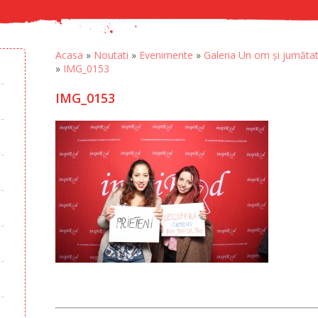
Acasa
»
Noutati
»
Evenimente
»
Galeria Un om și jumătat
»
IMG_0153
IMG_0153